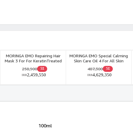
MORINGA EMO Repairing Hair
MORINGA EMO Special Calming
Mask 3 For For KeratinTreated
Skin Care Oil 4 For All Skin
& Damaged Hair 200ml
Types 150ml
258,900
487,300
5٪
5٪
2,459,550
4,629,350
IRR
IRR
100ml