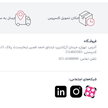
امکان تحویل اکسپرس
ارسال به سر
فروشـگاه
آدرس: تهران، میدان آرژانتین، ابتدای احمد قصیر (بخارست)، پلاک 51، طبقه همکف
کدپستی: 1514843583
41688000-021
تلفن تماس:
شبکه‌های اجتماعی: