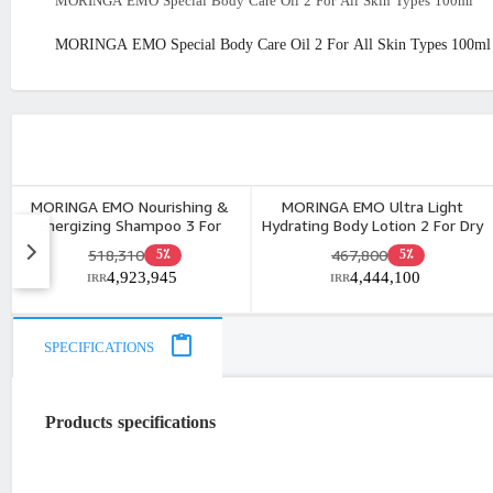
MORINGA EMO Special Body Care Oil 2 For All Skin Types 100ml
MORINGA EMO Special Body Care Oil 2 For All Skin Types 100ml
MORINGA EMO Nourishing &
MORINGA EMO Ultra Light
Energizing Shampoo 3 For
Hydrating Body Lotion 2 For Dry
Damaged & Weak Hair 400ml
To Sensetive Skin 300ml
518,310
467,800
5٪
5٪
4,923,945
4,444,100
IRR
IRR
SPECIFICATIONS
Products specifications