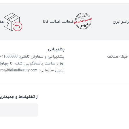
اسر ایران
ضمانت اصالت کالا
هف
پشتیبانی
پشتیبانی و سفارش تلفنی: 41688000-021
روز و ساعت پاسخگویی: شنبه تا چهارشنبه از ساعت
rce@hilandbeauty.com
ایمیل سازمانی:
از تخفیف‌ها و جدیدتری: