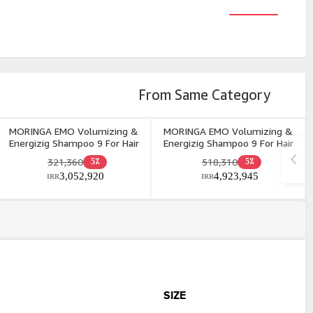
From Same Category
MORINGA EMO Volumizing &
MORINGA EMO Volumizing &
Energizig Shampoo 9 For Hair
Energizig Shampoo 9 For Hair
Dry & Sensetive Scalp 200ml
Dry & Sensetive Scalp 400ml
321,360
518,310
5٪
5٪
3,052,920
4,923,945
IRR
IRR
SIZE