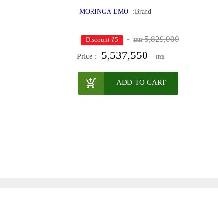
MORINGA EMO
Brand:
5,829,000
٪5 Discount
IRR
5,537,550
Price :
IRR
ADD TO CART