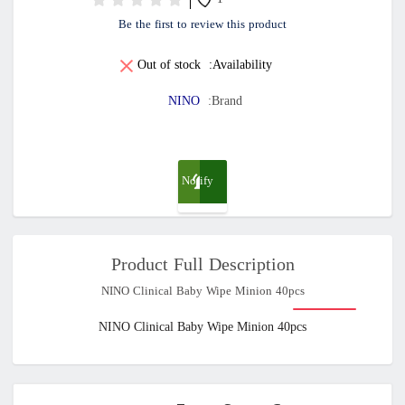
1
Be the first to review this product
Out of stock
Availability:
NINO
Brand:
Notify
me
Product Full Description
when
NINO Clinical Baby Wipe Minion 40pcs
available
NINO Clinical Baby Wipe Minion 40pcs