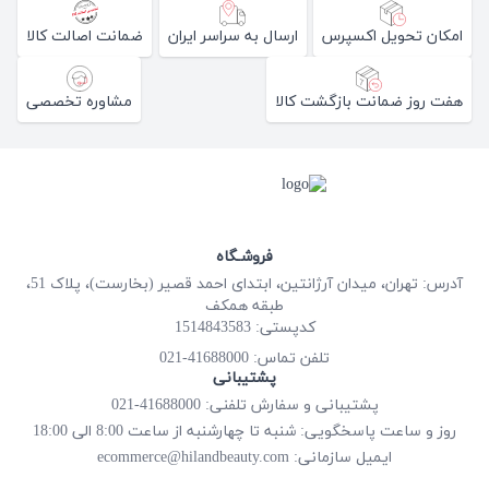
امکان تحویل اکسپرس
ارسال به سراسر ایران
ضمانت اصالت کالا
هفت روز ضمانت بازگشت کالا
مشاوره تخصصی
فروشـگاه
آدرس: تهران، میدان آرژانتین، ابتدای احمد قصیر (بخارست)، پلاک 51،
طبقه همکف
کدپستی: 1514843583
41688000-021
تلفن تماس:
پشتیبانی
پشتیبانی و سفارش تلفنی: 41688000-021
روز و ساعت پاسخگویی: شنبه تا چهارشنبه از ساعت 8:00 الی 18:00
ecommerce@hilandbeauty.com
ایمیل سازمانی: