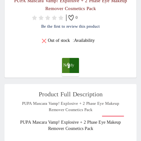
PUPA Mascara Vamp! Explosive + 2 Phase Eye Makeup
Remover Cosmetics Pack
0
Be the first to review this product
Out of stock
Availability:
Notify
me
Product Full Description
when
PUPA Mascara Vamp! Explosive + 2 Phase Eye Makeup
Remover Cosmetics Pack
available
PUPA Mascara Vamp! Explosive + 2 Phase Eye Makeup
Remover Cosmetics Pack