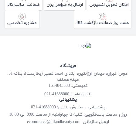
امکان تحویل اکسپرس
ارسال به سراسر ایران
ضمانت اصالت کالا
هفت روز ضمانت بازگشت کالا
مشاوره تخصصی
فروشـگاه
آدرس: تهران، میدان آرژانتین، ابتدای احمد قصیر (بخارست)، پلاک 51،
طبقه همکف
کدپستی: 1514843583
41688000-021
تلفن تماس:
پشتیبانی
پشتیبانی و سفارش تلفنی: 41688000-021
روز و ساعت پاسخگویی: شنبه تا چهارشنبه از ساعت 8:00 الی 18:00
ecommerce@hilandbeauty.com
ایمیل سازمانی: