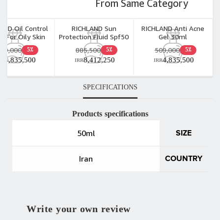
From Same Category
AND Oil Control
RICHLAND Sun
RICHLAND Anti Acne
m For Oily Skin
Protection Fluid Spf50
Gel 30ml
50ml
For Oily Skin 40ml
509,000
885,500
509,000
5٪
5٪
5٪
4,835,500
8,412,250
4,835,500
RR
IRR
IRR
SPECIFICATIONS
Products specifications
50ml
SIZE
Iran
COUNTRY
Write your own review