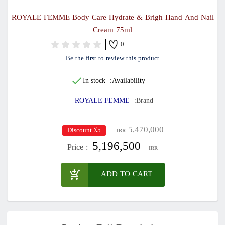
ROYALE FEMME Body Care Hydrate & Brigh Hand And Nail
Cream 75ml
0
Be the first to review this product
In stock
Availability:
ROYALE FEMME
Brand:
5,470,000
٪5 Discount
IRR
5,196,500
Price :
IRR
ADD TO CART