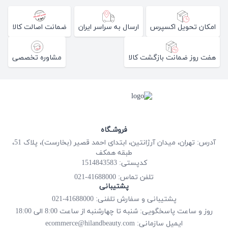
امکان تحویل اکسپرس
ارسال به سراسر ایران
ضمانت اصالت کالا
هفت روز ضمانت بازگشت کالا
مشاوره تخصصی
فروشـگاه
آدرس: تهران، میدان آرژانتین، ابتدای احمد قصیر (بخارست)، پلاک 51،
طبقه همکف
کدپستی: 1514843583
41688000-021
تلفن تماس:
پشتیبانی
پشتیبانی و سفارش تلفنی: 41688000-021
روز و ساعت پاسخگویی: شنبه تا چهارشنبه از ساعت 8:00 الی 18:00
ecommerce@hilandbeauty.com
ایمیل سازمانی: