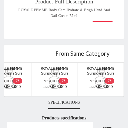
Product Full Description
ROYALE FEMME Body Care Hydrate & Brigh Hand And
Nail Cream 75ml
From Same Category
YALE FEMME
ROYALE FEMME
ROYALE FEMME
nscreen Sun
Sunscreen Sun
Sunscreen Sun
ce Fusion Water
Defence Fusion Water
Defence Fusion Water
954,000
954,000
954,000
5٪
5٪
5٪
ible For Dry Skin
Invisible For Oily Skin
Tinted Natural Beige
9,063,000
9,063,000
9,063,000
RR
50ml
IRR
50ml
For Dry Skin 50ml
IRR
SPECIFICATIONS
Products specifications