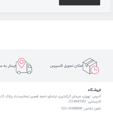
امکان تحویل اکسپرس
ارسال به سر
فروشـگاه
آدرس: تهران، میدان آرژانتین، ابتدای احمد قصیر (بخارست)، پلاک 51، طبقه همکف
کدپستی: 1514843583
41688000-021
تلفن تماس: