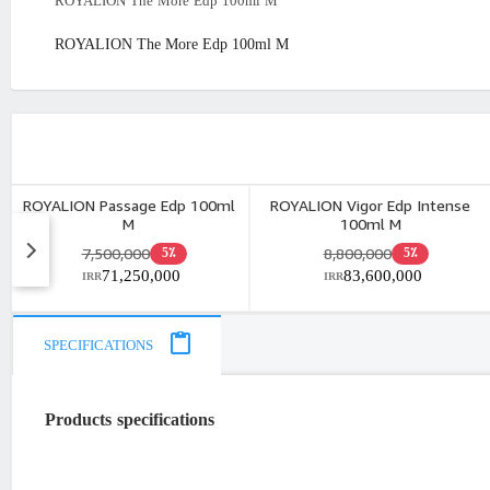
ROYALION The More Edp 100ml M
ROYALION The More Edp 100ml M
ROYALION Passage Edp 100ml
ROYALION Vigor Edp Intense
M
100ml M
7,500,000
8,800,000
5٪
5٪
71,250,000
83,600,000
IRR
IRR
SPECIFICATIONS
Products specifications