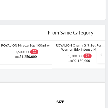
From Same Category
ROYALION Miracle Edp 100ml w
ROYALION Charm Gift Set For
Women Edp Intense M
7,500,000
5٪
9,700,000
5٪
71,250,000
IRR
92,150,000
IRR
SIZE