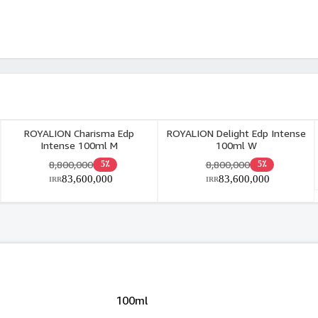
ROYALION Charisma Edp
ROYALION Delight Edp Intense
Intense 100ml M
100ml W
8,800,000
8,800,000
5٪
5٪
83,600,000
83,600,000
IRR
IRR
100ml