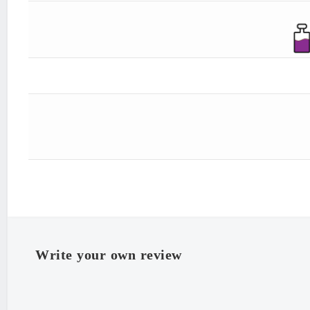
"Eau De Parfume
"Iran
Write your own review