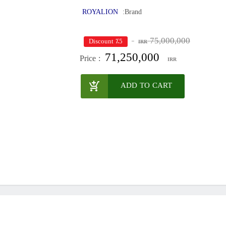
ROYALION
Brand:
75,000,000
٪5 Discount
IRR
71,250,000
Price :
IRR
ADD TO CART