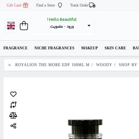
Gift Card
Find a Store
Track Order
Hello Beautiful !
عضویت
 - 
ورود
FRAGRANCE
NICHE FRAGRANCES
MAKEUP
SKIN CARE
BA
ROYALION THE MORE EDP 100ML M
/
WOODY
/
SHOP BY