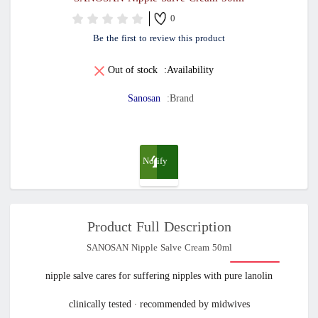
0
Be the first to review this product
Out of stock
Availability:
Sanosan
Brand:
Notify
me
Product Full Description
when
SANOSAN Nipple Salve Cream 50ml
available
nipple salve cares for suffering nipples with pure lanolin
clinically tested ∙ recommended by midwives