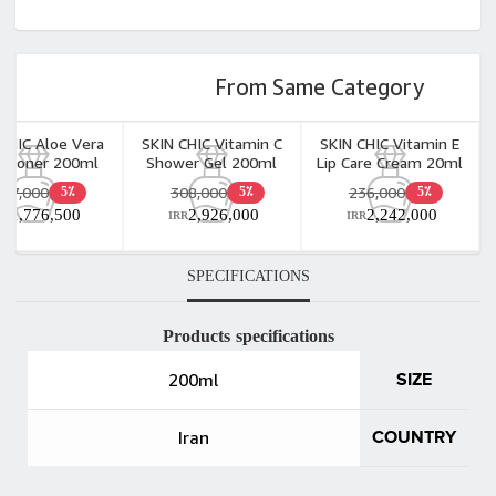
From Same Category
CHIC Aloe Vera
SKIN CHIC Vitamin C
SKIN CHIC Vitamin E
itioner 200ml
Shower Gel 200ml
Lip Care Cream 20ml
187,000
308,000
236,000
5٪
5٪
5٪
1,776,500
2,926,000
2,242,000
RR
IRR
IRR
SPECIFICATIONS
Products specifications
200ml
SIZE
Iran
COUNTRY