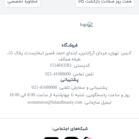
هفت روز ضمانت بازگشت کالا
مشاوره تخصصی
فروشـگاه
آدرس: تهران، میدان آرژانتین، ابتدای احمد قصیر (بخارست)، پلاک 51،
طبقه همکف
کدپستی: 1514843583
41688000-021
تلفن تماس:
پشتیبانی
پشتیبانی و سفارش تلفنی: 41688000-021
روز و ساعت پاسخگویی: شنبه تا چهارشنبه از ساعت 8:00 الی 18:00
ecommerce@hilandbeauty.com
ایمیل سازمانی:
شبکه‌های اجتماعی: