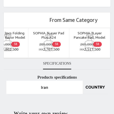
From Same Category
A 2pcs Folding
SOPHIA 3Layer Pad
SOPHIA 3Layer
ow Razor Model
Plus A24
Pancake Pad, Model
R03
Z28 2pcs
295,000
285,000
265,000
5٪
5٪
5٪
2,802,500
2,707,500
2,517,500
RR
IRR
IRR
SPECIFICATIONS
Products specifications
Iran
COUNTRY
Write your own review