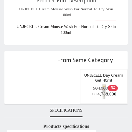
Product Full Description
when
UNJECELL Cream Mousse Wash For Normal To Dry Skin
100ml
available
UNJECELL Cream Mousse Wash For Normal To Dry Skin
100ml
From Same Category
UNJECELL Day Cream
Gel 40ml
504,000
5٪
4,788,000
IRR
SPECIFICATIONS
Products specifications