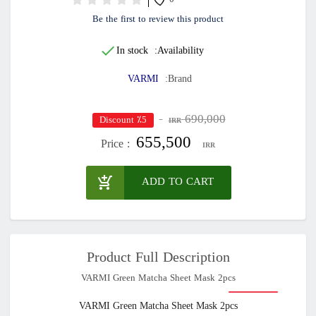
0
Be the first to review this product
In stock
Availability:
VARMI
Brand:
690,000
٪5 Discount
IRR
655,500
Price :
IRR
ADD TO CART
Product Full Description
VARMI Green Matcha Sheet Mask 2pcs
VARMI Green Matcha Sheet Mask 2pcs