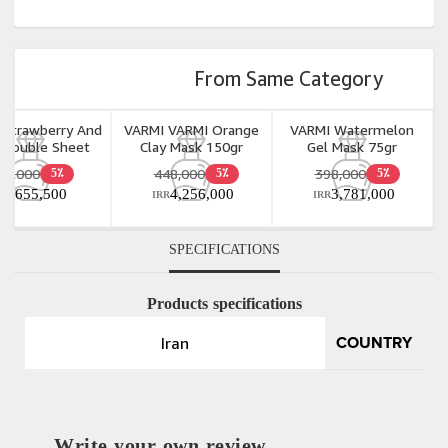
From Same Category
 Strawberry And
VARMI VARMI Orange
VARMI Watermelon
 Double Sheet
Clay Mask 150gr
Gel Mask 75gr
Mask 2pcs
69,000
448,000
398,000
5٪
5٪
5٪
655,500
4,256,000
3,781,000
IRR
IRR
IRR
SPECIFICATIONS
Products specifications
Iran
COUNTRY
Write your own review