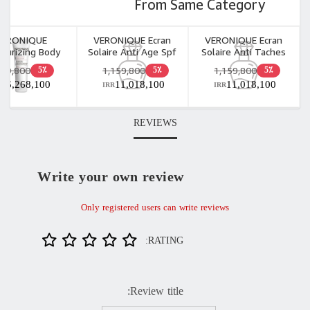
From Same Category
VERONIQUE
VERONIQUE Ecran
VERONIQUE Ecran
sturizing Body
Solaire Anti Age Spf
Solaire Anti Taches
Lotion 48H
+50 Oil Free 40ml
Spf +50 Oil Free 40ml
659,800
1,159,800
1,159,800
5٪
5٪
5٪
6,268,100
11,018,100
11,018,100
RR
IRR
IRR
REVIEWS
Write your own review
Only registered users can write reviews
RATING:
Review title: