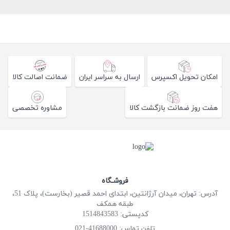
امکان تحویل اکسپرس
ارسال به سراسر ایران
ضمانت اصالت کالا
هفت روز ضمانت بازگشت کالا
مشاوره تخصصی
فروشـگاه
آدرس: تهران، میدان آرژانتین، ابتدای احمد قصیر (بخارست)، پلاک 51،
طبقه همکف
کدپستی: 1514843583
41688000-021
تلفن تماس: