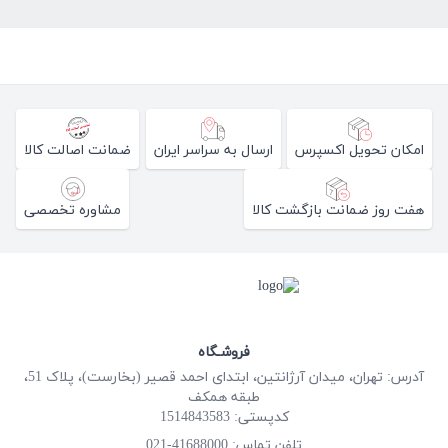
امکان تحویل اکسپرس
ارسال به سراسر ایران
ضمانت اصالت کالا
هفت روز ضمانت بازگشت کالا
مشاوره تخصصی
فروشـگاه
آدرس: تهران، میدان آرژانتین، ابتدای احمد قصیر (بخارست)، پلاک 51،
طبقه همکف
کدپستی: 1514843583
41688000-021
تلفن تماس: