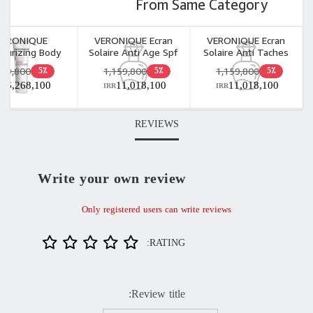
From Same Category
VERONIQUE
VERONIQUE Ecran
VERONIQUE Ecran
sturizing Body
Solaire Anti Age Spf
Solaire Anti Taches
Lotion 48H
+50 Oil Free 40ml
Spf +50 Oil Free 40ml
659,800
1,159,800
1,159,800
5٪
5٪
5٪
6,268,100
11,018,100
11,018,100
RR
IRR
IRR
REVIEWS
Write your own review
Only registered users can write reviews
RATING:
Review title: