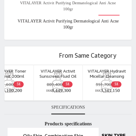
VITALAYER Activit Purifying Dermatological Anti Acne
100gr
VITALAYER Activit Purifying Dermatological Anti Acne
100gr
From Same Category
ALAYER Toner
VITALAYER Activit
VITALAYER Hydravit
itevit 200ml
Sunscreen Fluid Oil
Micellar Cleansing
Free For Combination
Water Dry and
431,600
889,400
351,700
5٪
5٪
5٪
& Oily Skin 50ml
Dehydrated Skin
4,100,200
8,449,300
3,341,150
RR
IRR
IRR
250ml
SPECIFICATIONS
Products specifications
Oily Skin, Combination Skin
SKIN TYPE