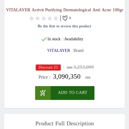
VITALAYER Activit Purifying Dermatological Anti Acne 100gr
0
Be the first to review this product
In stock
Availability:
VITALAYER
Brand:
3,253,000
٪5 Discount
IRR
3,090,350
Price :
IRR
ADD TO CART
Product Full Description