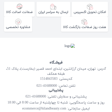
امکان تحویل اکسپرس
ارسال به سراسر ایران
ضمانت اصالت کالا
هفت روز ضمانت بازگشت کالا
مشاوره تخصصی
فروشـگاه
آدرس: تهران، میدان آرژانتین، ابتدای احمد قصیر (بخارست)، پلاک 51،
طبقه همکف
کدپستی: 1514843583
41688000-021
تلفن تماس:
پشتیبانی
پشتیبانی و سفارش تلفنی: 41688000-021
روز و ساعت پاسخگویی: شنبه تا چهارشنبه از ساعت 8:00 الی 18:00
ecommerce@hilandbeauty.com
ایمیل سازمانی: