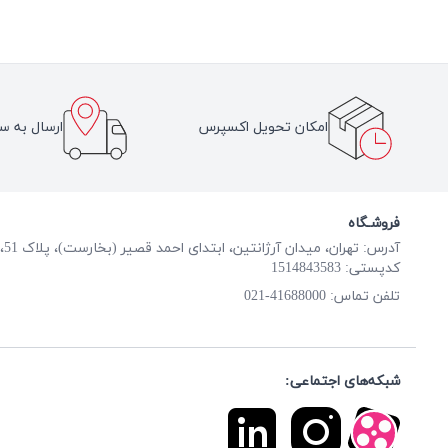
امکان تحویل اکسپرس
ارسال به سر
فروشـگاه
آدرس: تهران، میدان آرژانتین، ابتدای احمد قصیر (بخارست)، پلاک 51، طبقه همکف
کدپستی: 1514843583
41688000-021
تلفن تماس:
شبکه‌های اجتماعی: