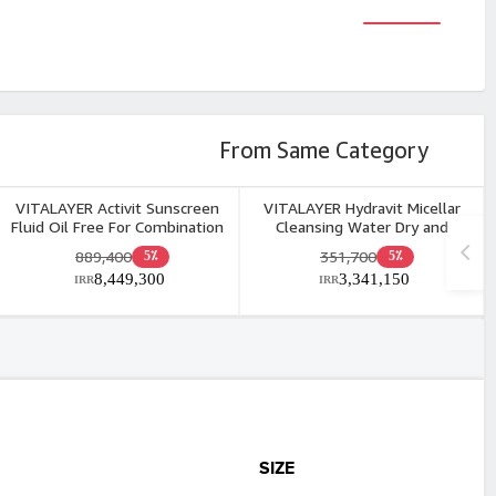
From Same Category
VITALAYER Activit Sunscreen
VITALAYER Hydravit Micellar
Fluid Oil Free For Combination
Cleansing Water Dry and
& Oily Skin 50ml
Dehydrated Skin 250ml
889,400
351,700
5٪
5٪
8,449,300
3,341,150
IRR
IRR
SIZE