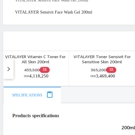
VITALAYER Sensivit Face Wash Gel 200ml
VITALAYER Sensivit Face Wash Gel 200ml
VITALAYER Vitamin C Toner For
VITALAYER Toner Sensivit For
All Skin 200ml
Sensitive Skin 200ml
433,500
365,200
5٪
5٪
4,118,250
3,469,400
IRR
IRR
SPECIFICATIONS
Products specifications
200ml