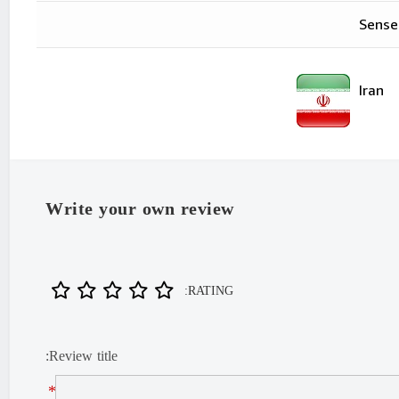
Sense
"Iran
Iran
Write your own review
RATING:
Review title:
*