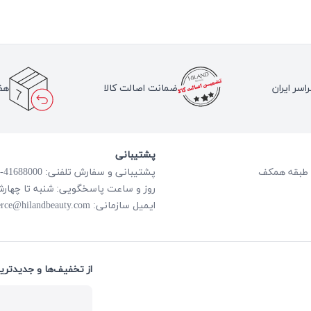
اسر ایران
ضمانت اصالت کالا
هف
پشتیبانی
پشتیبانی و سفارش تلفنی: 41688000-021
روز و ساعت پاسخگویی: شنبه تا چهارشنبه از ساعت
rce@hilandbeauty.com
ایمیل سازمانی:
از تخفیف‌ها و جدیدتری: