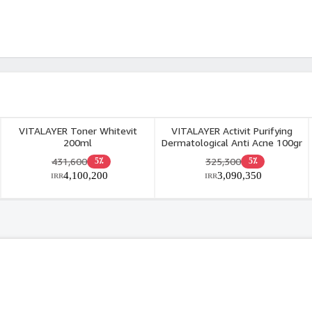
VITALAYER Toner Whitevit
VITALAYER Activit Purifying
200ml
Dermatological Anti Acne 100gr
431,600
325,300
5٪
5٪
4,100,200
3,090,350
IRR
IRR