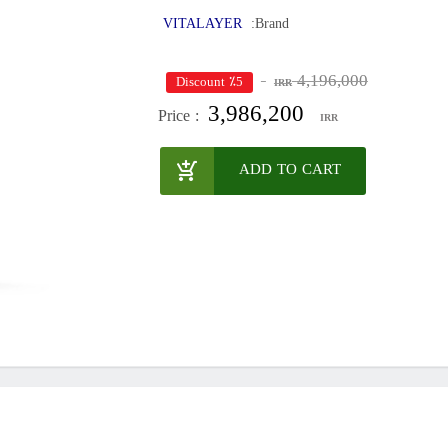
VITALAYER
Brand:
4,196,000
٪5 Discount
IRR
3,986,200
Price :
IRR
ADD TO CART