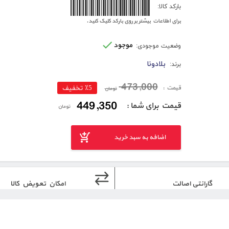
6260003274547
بارکد کالا:
برای اطلاعات بیشتر بر روی بارکد کلیک کنید.
موجود
وضعیت موجودی:
بلادونا
برند:
473,000
قیمت :
٪5 تخفیف
تومان
449,350
قیمت برای شما :
تومان
اضافه به سبد خرید
گارانتی اصالت
امکان تعویض کالا