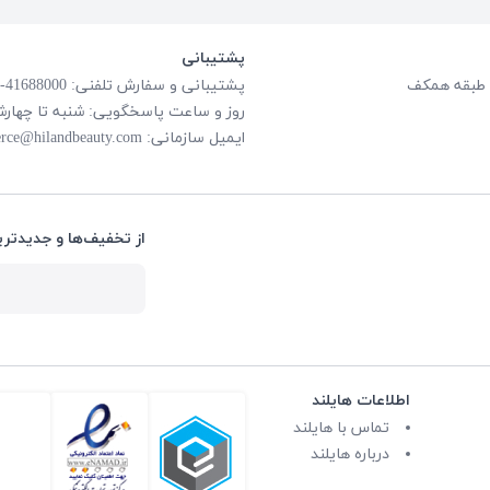
پشتیبانی
پشتیبانی و سفارش تلفنی: 41688000-021
روز و ساعت پاسخگویی: شنبه تا چهارشنبه از ساعت
ایمیل سازمانی:
rce@hilandbeauty.com
از تخفیف‌ها و جدیدتری
اطلاعات هایلند
تماس با هایلند
درباره هایلند