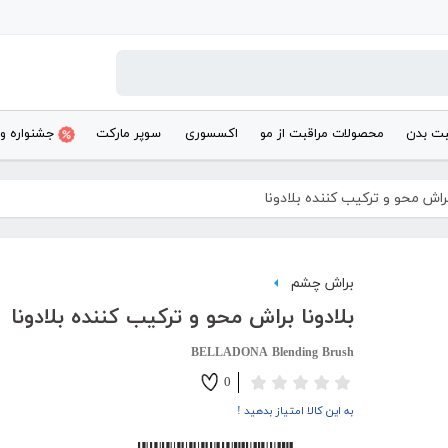
بت بدن
محصولات مراقبت از مو
اکسسوری
سوپر مارکت
جشنواره و
براش محو و ترکیب کننده بلادونا
براش چشم
بلادونا براش محو و ترکیب کننده بلادونا
BELLADONA Blending Brush
0
به این کالا امتیاز بدهید !