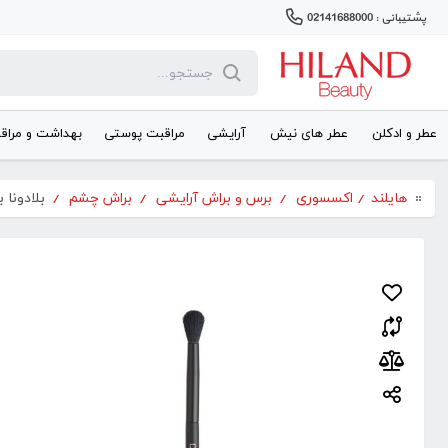
پشتیبانی : 02141688000
عطر و ادکلن
عطر های نیش
آرایشی
مراقبت پوستی
بهداشت و مراق
هایلند
/
اکسسوری
/
برس و براش آرایشی
/
براش چشم
/
بلادونا 