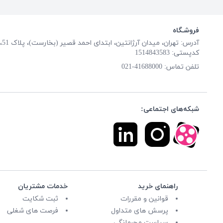
فروشـگاه
آدرس: تهران، میدان آرژانتین، ابتدای احمد قصیر (بخارست)، پلاک 51، طبقه همکف
کدپستی: 1514843583
تلفن تماس:
41688000-021
شبکه‌های اجتماعی:
راهنمای خرید
خدمات مشتریان
قوانین و مقررات
ثبت شکایت
پرسش های متداول
فرصت های شغلی
سیاست محرمانگی