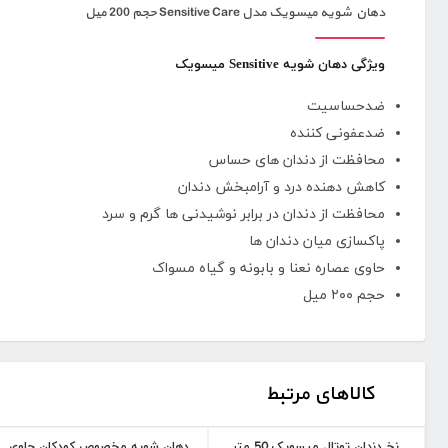
دهان شویه میسویک مدل Sensitive Care حجم 200 میل
ویژگی دهان شویه Sensitive میسویک
ضدحساسیت
ضدعفونی کننده
محافظت از دندان های حساس
کاهش دهنده درد و آرامبخش دندان
محافظت از دندان در برابر نوشیدنی ها گرم و سرد
پاکسازی میان دندان ها
حاوی عصاره نعنا و بابونه و گیاه مسواک
حجم ۲۰۰ میل
کالاهای مرتبط
نخ دندان توتال میسویک 50 متر
دهان شویه مخصوص کودکان حاوی