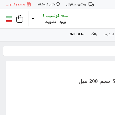
رهگیری سفارش
مکان فروشگاه
هدیه و کادویی
سلام خوشتیپ !
ورود
 - 
عضویت
 تخفیف
بلاگ
هایلند 360