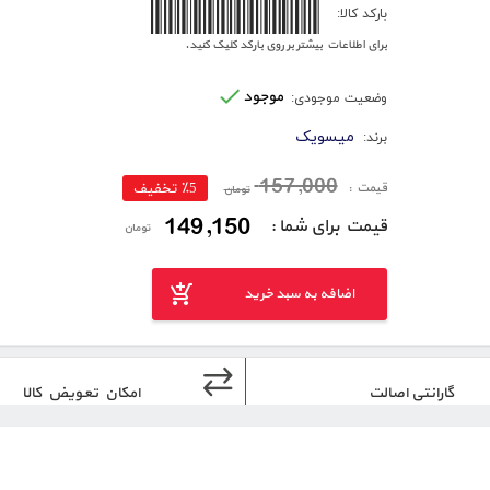
6260623341896
بارکد کالا:
برای اطلاعات بیشتر بر روی بارکد کلیک کنید.
موجود
وضعیت موجودی:
میسویک
برند:
157,000
قیمت :
٪5 تخفیف
تومان
149,150
قیمت برای شما :
تومان
اضافه به سبد خرید
گارانتی اصالت
امکان تعویض کالا