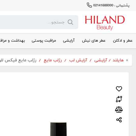
پشتیبانی : 02141688000
عطر و ادکلن
عطر های نیش
آرایشی
مراقبت پوستی
بهداشت و مراق
هایلند
/
آرایشی
/
آرایش لب
/
رژلب مایع
/
رژلب مایع فیکس لل