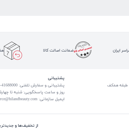
اسر ایران
ضمانت اصالت کالا
هف
پشتیبانی
پشتیبانی و سفارش تلفنی: 41688000-021
روز و ساعت پاسخگویی: شنبه تا چهارشنبه از ساعت
ایمیل سازمانی:
rce@hilandbeauty.com
از تخفیف‌ها و جدیدتری