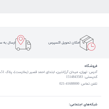
امکان تحویل اکسپرس
ارسال به سر
فروشـگاه
آدرس: تهران، میدان آرژانتین، ابتدای احمد قصیر (بخارست)، پلاک 51، طبقه همکف
کدپستی: 1514843583
تلفن تماس:
41688000-021
شبکه‌های اجتماعی: