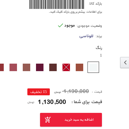
2162312368540200
بارکد کالا:
برای اطلاعات بیشتر بر روی بارکد کلیک کنید.
موجود
وضعیت موجودی:
للوناسی
برند:
رنگ
1
1,190,000
قیمت :
٪5 تخفیف
تومان
1,130,500
قیمت برای شما :
تومان
اضافه به سبد خرید