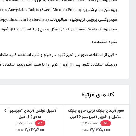
هیالورونیک (Hyaluronic Acid)، 1,2-هگزان‌دیول (1,2-Hexanediol)، آمونیوم پلی آکریلویل‌دی‌متیل تورات (Ammonium Polyacryloyldimethyl Taurate)، گلوکز (Glucose).
نحوه استفاده :
• قبل از استفاده، صورت را تمیز کنید. در صبح و شب استفاده کنید.مقدار 
رولینگ استفاده شود. پس از آن، از کرم روز یا شب آمپروسیو استفاده ک
کالاهای مرتبط
سرم آبرسان جلبک تراپی حاوی جلبک
آمپول لوکس آبرسان آمپرسیو ( 6
ساکران و خاویار آمپروسیو 30میل
عددی ) 1.5میل
۲,۷۵۰,۰۰۰
۳,۳۰۰,۰۰۰
۵٪
۵٪
۲,۶۱۲,۵۰۰
۳,۱۳۵,۰۰۰
تومان
تومان