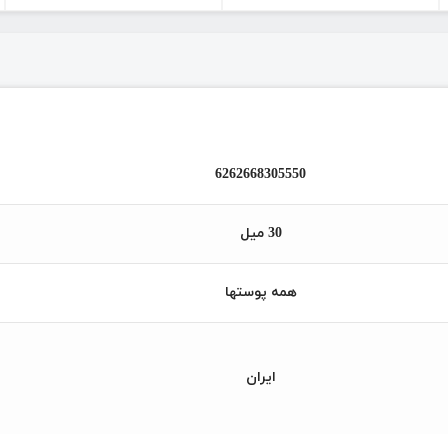
6262668305550
30 میل
همه پوستها
ایران