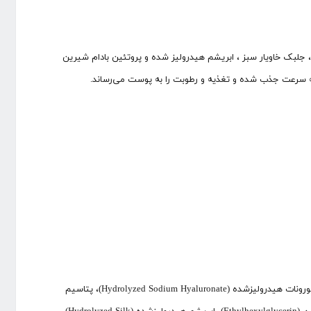
لبک خاویار سبز ، ابریشم هیدرولیز شده و پروتئین بادام شیرین
به سرعت جذب شده و تغذیه و رطوبت را به پوست می‌رساند.
آب (Aqua)، گلیسرین (Glycerin)، سدیم هیالورونات کراس‌پلیمر (Sodium Hyaluronate Crosspolymer)، سدیم هیالورونات (Sodium Hyaluronate)، سدیم هیالورونات هیدرولیزشده (Hydrolyzed Sodium Hyaluronate)، پتاسیم