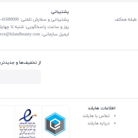
پشتیبانی
پشتیبانی و سفارش تلفنی: 41688000-021
روز و ساعت پاسخگویی: شنبه تا چهارشنبه از ساعت
ایمیل سازمانی:
rce@hilandbeauty.com
از تخفیف‌ها و جدیدتری
اطلاعات هایلند
تماس با هایلند
درباره هایلند