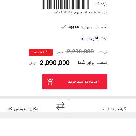
6262668305550
بارکد کالا:
برای اطلاعات بیشتر بر روی بارکد کلیک کنید.
موجود
وضعیت موجودی:
آمپروسیو
برند:
2,200,000
قیمت :
٪5 تخفیف
تومان
2,090,000
قیمت برای شما :
تومان
اضافه به سبد خرید
گارانتی اصالت
امکان تعویض کالا