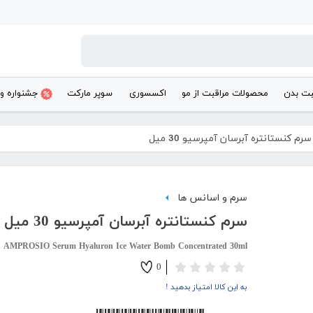
بت بدن
محصولات مراقبت از مو
اکسسوری
سوپر مارکت
جشنواره و
سرم کنستانتره آبرسان آمپرسیو 30 میل
سرم و اسانس ها
سرم کنستانتره آبرسان آمپرسیو 30 میل
AMPROSIO Serum Hyaluron Ice Water Bomb Concentrated 30ml
0
به این کالا امتیاز بدهید !