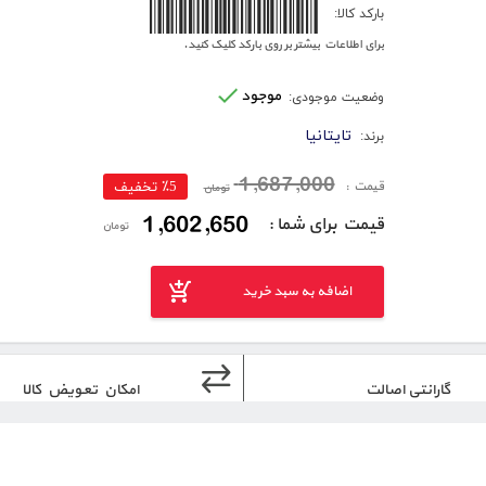
4008576315104
بارکد کالا:
برای اطلاعات بیشتر بر روی بارکد کلیک کنید.
موجود
وضعیت موجودی:
تایتانیا
برند:
1,687,000
قیمت :
٪5 تخفیف
تومان
1,602,650
قیمت برای شما :
تومان
اضافه به سبد خرید
گارانتی اصالت
امکان تعویض کالا