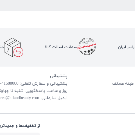
اسر ایران
ضمانت اصالت کالا
هف
پشتیبانی
پشتیبانی و سفارش تلفنی: 41688000-021
روز و ساعت پاسخگویی: شنبه تا چهارشنبه از ساعت
ایمیل سازمانی:
rce@hilandbeauty.com
از تخفیف‌ها و جدیدتری