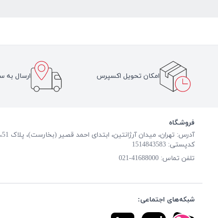
امکان تحویل اکسپرس
ارسال به سر
فروشـگاه
آدرس: تهران، میدان آرژانتین، ابتدای احمد قصیر (بخارست)، پلاک 51، طبقه همکف
کدپستی: 1514843583
تلفن تماس:
41688000-021
شبکه‌های اجتماعی: