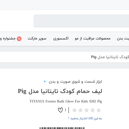
بت بدن
محصولات مراقبت از مو
اکسسوری
سوپر مارکت
جشنواره و
دک تایتانیا مدل Pig
ابزار شست و شوی صورت و بدن
لیف حمام کودک تایتانیا مدل Pig
TITANIA Frottee Bath Glove For Kids 9202 Pig
1
به این کالا امتیاز بدهید !