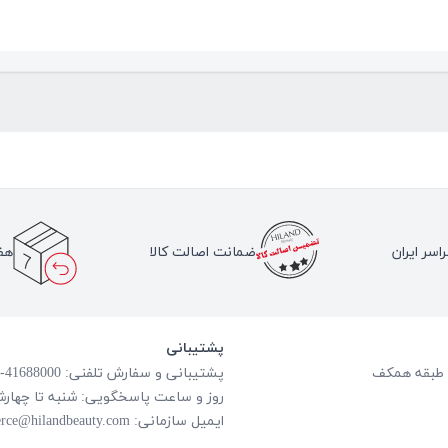
اسر ایران
ضمانت اصالت کالا
هف
پشتیبانی
پشتیبانی و سفارش تلفنی: 41688000-021
روز و ساعت پاسخگویی: شنبه تا چهارشنبه از ساعت
ایمیل سازمانی:
rce@hilandbeauty.com