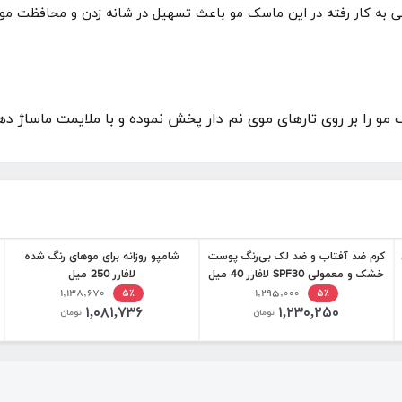
هی به کار رفته در این ماسک مو باعث تسهیل در شانه زدن و محافظت مو 
های موی نم دار پخش نموده و با ملایمت ماساژ دهید. ۳ تا ۵ دقیقه صبر کنید تا جذب
کرم ضد آفتاب و ضد لک بی‌رنگ پوست
شامپو روزانه برای موهای رنگ شده
خشک و معمولی SPF30 لافارر 40 میل
لافارر 250 میل
۱,۱۳۸,۶۷۰
۱,۲۹۵,۰۰۰
۵٪
۵٪
۱,۰۸۱,۷۳۶
۱,۲۳۰,۲۵۰
تومان
تومان