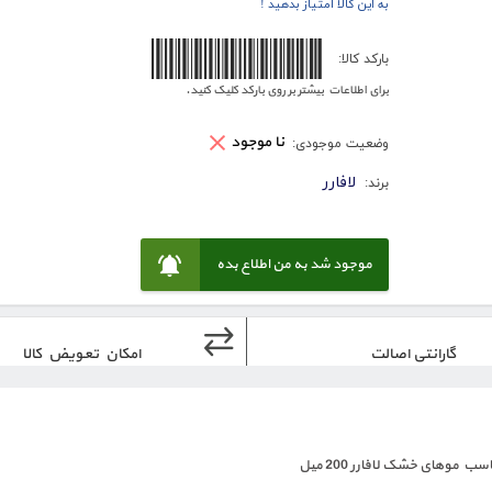
به این کالا امتیاز بدهید !
6260238601057
بارکد کالا:
برای اطلاعات بیشتر بر روی بارکد کلیک کنید.
نا موجود
وضعیت موجودی:
لافارر
برند:
موجود شد به من اطلاع بده
گارانتی اصالت
امکان تعویض کالا
موهای خشک لافارر 200 میل