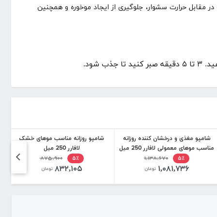
در مقابل حرارت سشوار، جلوگیری از ایجاد موخوره و همچنین
 شود.
شامپو مغذی و درخشان کننده روزانه
شامپو روزانه مناسب موهای خشک
مناسب موهای معمولی لافارر 250 میل
لافارر 250 میل
۸۷۵,۹۰۰
۱,۱۳۸,۶۷۰
۵٪
۵٪
۸۳۲,۱۰۵
۱,۰۸۱,۷۳۶
تومان
تومان