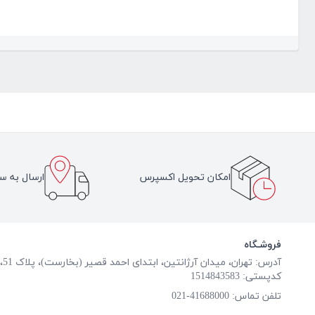
امکان تحویل اکسپرس
ارسال به سر
فروشـگاه
آدرس: تهران، میدان آرژانتین، ابتدای احمد قصیر (بخارست)، پلاک 51، طبقه همکف
کدپستی: 1514843583
تلفن تماس:
41688000-021