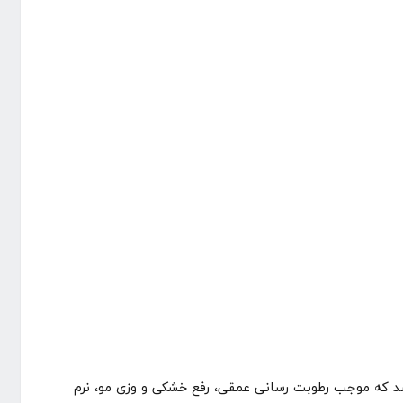
لافارر حاوی روغن آووکادو، روغن جوجوبا، کراتین هیدرولیز شده، روغن زیتون، عصاره آلوئه‌ورا و ویتامین F می‌باشد که موجب رطوبت رسانی عمقی، رفع خشکی و وزی مو، نرم