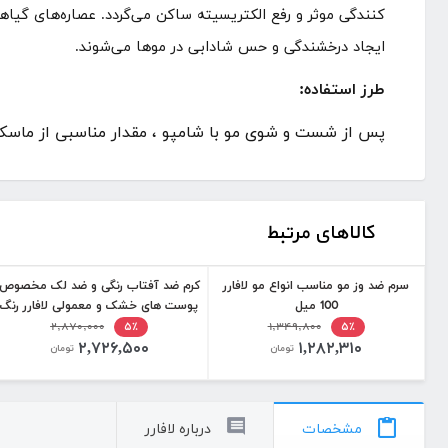
کنندگی موثر و رفع الکتریسیته ساکن می‌گردد. عصاره‌های گیا
ایجاد درخشندگی و حس شادابی در موها می‌شوند.
طرز استفاده:
پس از شست و شوی مو با شامپو ، مقدار مناسبی از ماسک مو را بر روی تار
کالاهای مرتبط
سرم ضد وز مو مناسب انواع مو لافارر
کرم ضد آفتاب رنگی و ضد لک مخصوص
100 میل
پوست های خشک و معمولی لافارر رنگ
۱,۳۴۹,۸۰۰
روشن SPF40 حجم 40 میل
۲,۸۷۰,۰۰۰
۵٪
۵٪
۲,۷۲۶,۵۰۰
۱,۲۸۲,۳۱۰
تومان
تومان
مشخصات
درباره لافارر