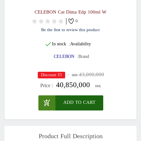
CELEBON Cat Dima Edp 10
0
Be the first to review this pro
In stock
Availability:
CELEBON
Brand:
43,000
٪5 Discount
IRR
40,850,000
Price :
ADD TO CAR
Product Full Descrip