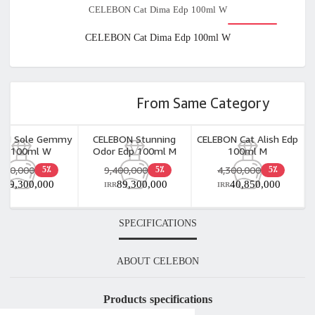
CELEBON Cat Dima Edp 100
CELEBON Cat Dima Edp 100
From Same 
 Precious Edp
CELEBON Sole Gemmy
CELEBON Stunning
CE
00ml W
Edp 100ml W
Odor Edp 100ml M
00,000
9,400,000
9,400,000
5٪
5٪
5٪
89,300,000
89,300,000
89,300,000
IRR
IRR
SPECIFICATIONS
ABOUT CELEBON
Products specification