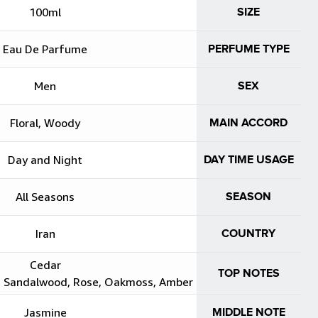
100ml
Eau De Parfume
Men
Floral, Woody
Day and Night
D
All Seasons
Iran
Cedar
Needles, Bergamot, Sandalwood, Rose, Oakmoss, Amber
Jasmine