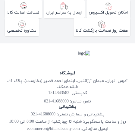
ارسال به سراسر ایران
ضمانت اصالت کالا
ت کالا
مشاوره تخصصی
فروشـگاه
آدرس: تهران، میدان آرژانتین، ابتدای احمد قصیر (بخارست)، پلاک 51،
طبقه همکف
کدپستی: 1514843583
41688000-021
تلفن تماس
پشتیبانی
سفارش تلفنی: 41688000-021
ه تا چهارشنبه از ساعت 8:00 الی 18:00
ecommerce@hilandbeauty.com
زمانی