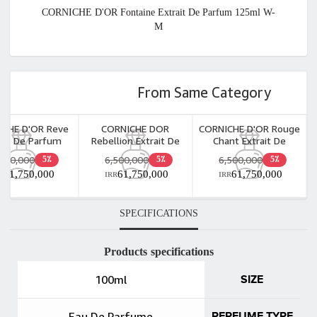
CORNICHE D'OR Fontaine Extrait De Parfum 125ml W-
M
From Same Category
ICHE D'OR Reve
CORNICHE DOR
CORNICHE D'OR Rouge
rait De Parfum
Rebellion Extrait De
Chant Extrait De
125ml W-M
Parfum 125ml W
Parfum 125ml M
,500,000
6,500,000
6,500,000
5٪
5٪
5٪
61,750,000
61,750,000
61,750,000
R
IRR
IRR
SPECIFICATIONS
Products specifications
100ml
SIZE
Eau De Parfume
PERFUME TYPE