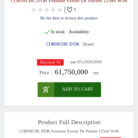
CORNICHE D'OR Fontaine Extrait De Parfum 125ml W-M
0
Be the first to review this product
In stock
Availability:
CORNICHE D'OR
Brand:
65,000,000
٪5 Discount
IRR
61,750,000
Price :
IRR
ADD TO CART
Product Full Description
CORNICHE D'OR Fontaine Extrait De Parfum 125ml W-M