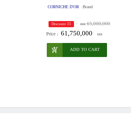
CORNICHE D'OR
Brand:
65,000,000
٪5 Discount
IRR
61,750,000
Price :
IRR
ADD TO CART