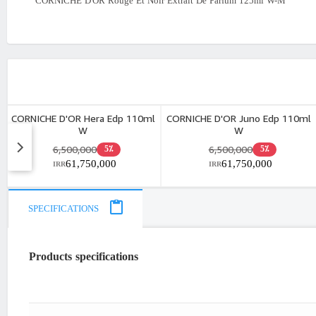
CORNICHE D'OR Rouge Et Noir Extrait De Parfum 125ml W-M
CORNICHE D'OR Hera Edp 110ml
CORNICHE D'OR Juno Edp 110ml
W
W
6,500,000
6,500,000
5٪
5٪
61,750,000
61,750,000
IRR
IRR
SPECIFICATIONS
Products specifications