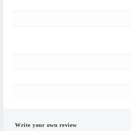
"Parfume
"Iran
Write your own review