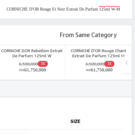
CORNICHE D'OR Rouge Et Noir Extrait De Parfum 125ml W-M
From Same Category
CORNICHE DOR Rebellion Extrait
CORNICHE D'OR Rouge Chant
De Parfum 125ml W
Extrait De Parfum 125ml M
6,500,000
6,500,000
5٪
5٪
61,750,000
61,750,000
IRR
IRR
SIZE