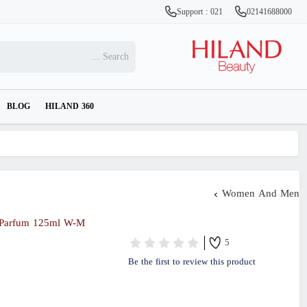
Support : 021
02141688000
BLOG
HILAND 360
Women And Men
 Parfum 125ml W-M
5
Be the first to review this product