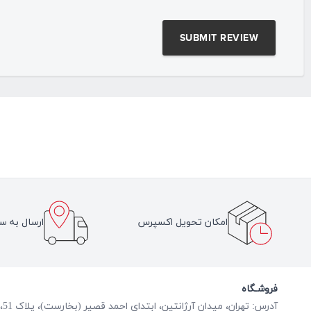
امکان تحویل اکسپرس
ارسال به سر
فروشـگاه
آدرس: تهران، میدان آرژانتین، ابتدای احمد قصیر (بخارست)، پلاک 51، طبقه همکف