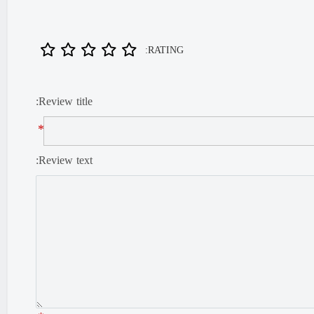
RATING:
Review title:
*
Review text: