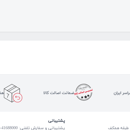
اسر ایران
ضمانت اصالت کالا
هف
پشتیبانی
پشتیبانی و سفارش تلفنی: 41688000-021