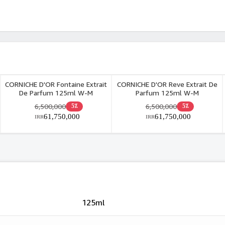
CORNICHE D'OR Fontaine Extrait
CORNICHE D'OR Reve Extrait De
De Parfum 125ml W-M
Parfum 125ml W-M
6,500,000
6,500,000
5٪
5٪
61,750,000
61,750,000
IRR
IRR
125ml