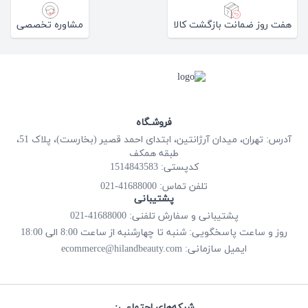
هفت روز ضمانت بازگشت کالا
مشاوره تخصصی
فروشـگاه
آدرس: تهران، میدان آرژانتین، ابتدای احمد قصیر (بخارست)، پلاک 51،
طبقه همکف
کدپستی: 1514843583
41688000-021
تلفن تماس:
پشتیبانی
پشتیبانی و سفارش تلفنی: 41688000-021
روز و ساعت پاسخگویی: شنبه تا چهارشنبه از ساعت 8:00 الی 18:00
ecommerce@hilandbeauty.com
ایمیل سازمانی:
شبکه‌های اجتماعی: