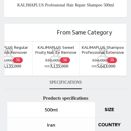
KALIMAPLUS Professional Hair Repair Shampoo 500ml
From Same Category
MAPLUS Regular
KALIMAPLUS Sweet
KALIMAPLUS Shampoo
 Polish Remover
Fruity Nail To Remove
Professional Extensive
rape 100ml
Gel Nail 100ml
Care Free Sulphate
330,000
330,000
594,000
5٪
5٪
5٪
500ml
3,135,000
3,135,000
5,643,000
RR
IRR
IRR
SPECIFICATIONS
Products specifications
500ml
SIZE
Iran
COUNTRY