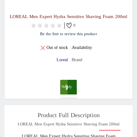
LOREAL Men Expert Hydra Sensitive Shaving Foam 200ml
0
Be the first to review this product
Out of stock
Availability:
Loreal
Brand:
Notify
me
Product Full Description
when
LOREAL Men Expert Hydra Sensitive Shaving Foam 200ml
available
LOREAL Men Expert Hydra Sensitive Shaving Foam