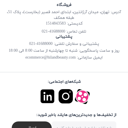
فروشـگاه
آدرس: تهران، میدان آرژانتین، ابتدای احمد قصیر (بخارست)، پلاک 51،
طبقه همکف
کدپستی: 1514843583
41688000-021
تلفن تماس:
پشتیبانی
پشتیبانی و سفارش تلفنی: 41688000-021
روز و ساعت پاسخگویی: شنبه تا چهارشنبه از ساعت 8:00 الی 18:00
ecommerce@hilandbeauty.com
ایمیل سازمانی:
شبکه‌های اجتماعی:
از تخفیف‌ها و جدیدترین‌های هایلند باخبر شوید:
ارسال