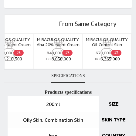
From Same Category
CULOS QUALITY
MIRACULOS QUALITY
MIRACULOS QUALITY
0% Night Cream
Aha 20% Night Cream
Oil Control Skin
30ml
30ml
Cleansing Gel 200ml
759,000
848,000
670,000
5٪
5٪
5٪
7,210,500
8,056,000
6,365,000
RR
IRR
IRR
SPECIFICATIONS
Products specifications
200ml
SIZE
Oily Skin, Combination Skin
SKIN TYPE
Iran
COUNTRY