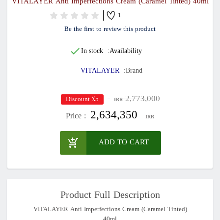
VITALAYER Anti Imperfections Cream (Caramel Tinted) 40ml
1
Be the first to review this product
In stock
Availability:
VITALAYER
Brand:
2,773,000
٪5 Discount
IRR
2,634,350
Price :
IRR
ADD TO CART
Product Full Description
VITALAYER Anti Imperfections Cream (Caramel Tinted)
40ml