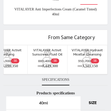
VITALAYER Anti Imperfections Cream (Caramel Tinted)
40ml
From Same Category
ALAYER Activit
VITALAYER Activit
VITALAYER Hydravit
Purifying
Sunscreen Fluid Oil
Micellar Cleansing
atological Anti
Free For Combination
Water Dry and
325,300
889,400
351,700
5٪
5٪
5٪
Acne 100gr
& Oily Skin 50ml
Dehydrated Skin
3,090,350
8,449,300
3,341,150
RR
IRR
IRR
250ml
SPECIFICATIONS
Products specifications
40ml
SIZE