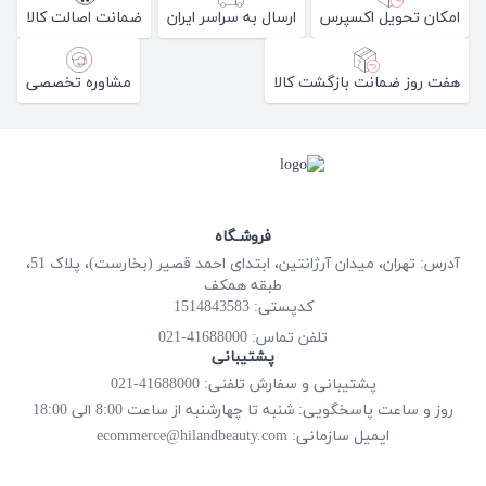
امکان تحویل اکسپرس
ارسال به سراسر ایران
ضمانت اصالت کالا
هفت روز ضمانت بازگشت کالا
مشاوره تخصصی
فروشـگاه
آدرس: تهران، میدان آرژانتین، ابتدای احمد قصیر (بخارست)، پلاک 51،
طبقه همکف
کدپستی: 1514843583
41688000-021
تلفن تماس:
پشتیبانی
پشتیبانی و سفارش تلفنی: 41688000-021
روز و ساعت پاسخگویی: شنبه تا چهارشنبه از ساعت 8:00 الی 18:00
ecommerce@hilandbeauty.com
ایمیل سازمانی: