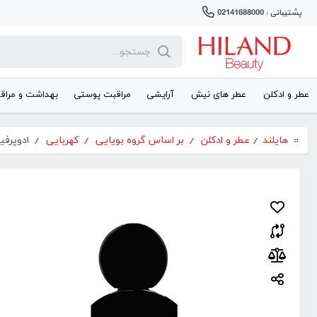
پشتیبانی : 02141688000
عطر و ادکلن
عطر های نیش
آرایشی
مراقبت پوستی
بهداشت و مراق
هایلند
/
عطر و ادکلن
/
بر اساس گروه بویایی
/
کهربایی
/
ادوپرفیوم 