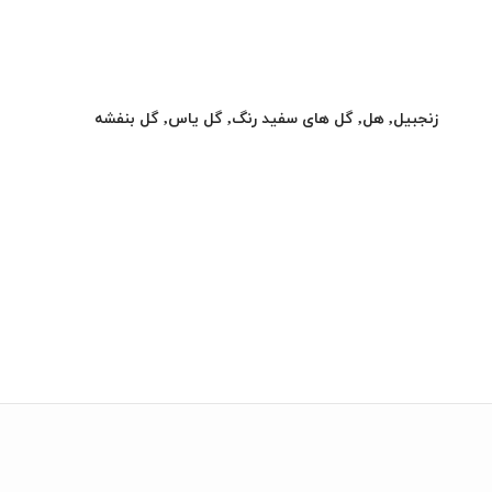
زنجبیل, هل, گل های سفید رنگ, گل یاس, گل بنفشه