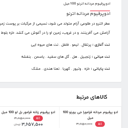
ادوپرفیوم مردانه اترنو 100 میل
ادوپرفیوم مردانه اترنو
عطر اتنرو در طلوعی آرام متولد می شود، نسیمی از مرکبات بر پوست زمی
آرامش می آفرینند. و در غروب، زمین او را در آغوش می کشد. خزه بلوط
نت آغازی :
پرتقال . لیمو . فلفل . نت های میوه ایی
نت میانی :
زنجبیل . هل . گل های سفید . یاسمن . بنفشه
نت پایانی :
خزه . وتیور . کهربا . نعنا هندی . مشک
کالاهای مرتبط
ادو پرفیوم مردانه فرامورا جی یورنو 100
ادو پرفیوم زنانه فرامور بل لو 100 میل
میل
۳,۸۵۰,۰۰۰
۵٪
۳,۶۵۷,۵۰۰
۳,۸۵۰,۰۰۰
۵٪
تومان