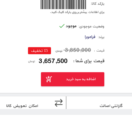
6260005175439
بارکد کالا:
برای اطلاعات بیشتر بر روی بارکد کلیک کنید.
موجود
وضعیت موجودی:
فرامورا
برند:
3,850,000
قیمت :
٪5 تخفیف
تومان
3,657,500
قیمت برای شما :
تومان
اضافه به سبد خرید
گارانتی اصالت
امکان تعویض کالا