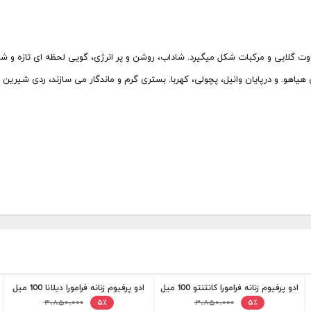
اوت گلابی و مرکبات شکل میگیرد. شاداب، روشن و پر انرژی، گویی لحظه ای تازه و شادا
اهو. و درپایان وانیل، پچولی، کهربا. بستری گرم و ماندگار می سازند، ردی شیرین 
ادو پرفیوم زنانه فرامورا کانتنتو 100 میل
ادو پرفیوم زنانه فرامورا دیلانا 100 میل
۳,۸۵۰,۰۰۰
۳,۸۵۰,۰۰۰
۵٪
۵٪