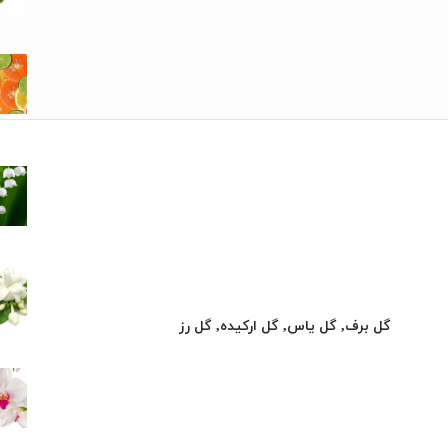
گل برف, گل یاس, گل ارکیده, گل رز