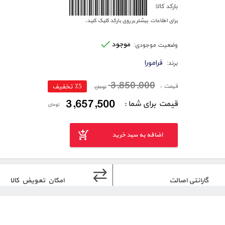
6260005175477
بارکد کالا:
برای اطلاعات بیشتر بر روی بارکد کلیک کنید.
موجود
وضعیت موجودی:
فرامورا
برند:
3,850,000
قیمت :
٪5 تخفیف
تومان
3,657,500
قیمت برای شما :
تومان
اضافه به سبد خرید
گارانتی اصالت
امکان تعویض کالا