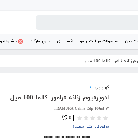
بت بدن
محصولات مراقبت از مو
اکسسوری
سوپر مارکت
جشنواره و
زنانه فرامورا کالما 100 میل
کهربایی
ادوپرفیوم زنانه فرامورا کالما 100 میل
FRAMURA Calma Edp 100ml W
0
به این کالا امتیاز بدهید !