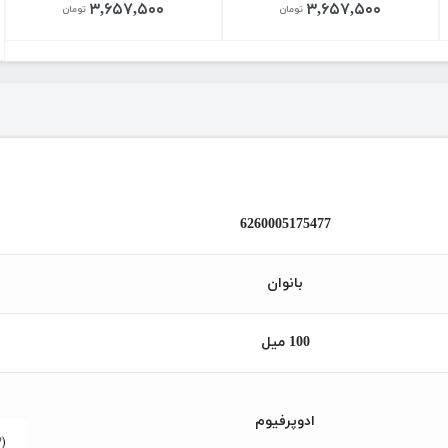
۳,۶۵۷,۵۰۰
۳,۶۵۷,۵۰۰
تومان
تومان
6260005175477
بانوان
100 میل
ادوپرفیوم