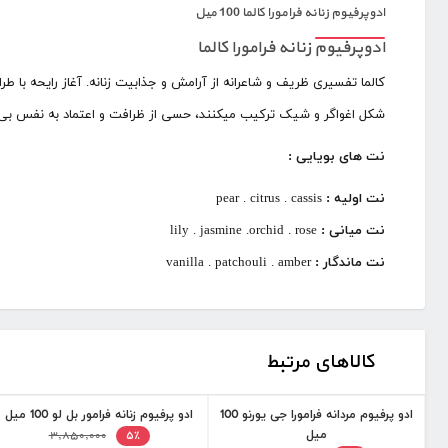
ادوپرفیوم زنانه فرامورا کالما 100 میل
ادوپرفیوم زنانه فرامورا کالما
کالما تفسیری ظریف و شاعرانه از آرامش و جذابیت زنانه. آغاز رایحه با طر
شکل اغواگر و شیک ترکیب میکنند، حسی از ظرافت و اعتماد به نفس بی هی
نت های بویایی :
نت اولیه :
pear . citrus . cassis
نت میانی :
lily . jasmine .orchid . rose
نت ماندگار :
vanilla . patchouli . amber
کالاهای مرتبط
ادو پرفیوم مردانه فرامورا جی یورنو 100
ادو پرفیوم زنانه فرامور بل لو 100 میل
میل
۳,۸۵۰,۰۰۰
۵٪