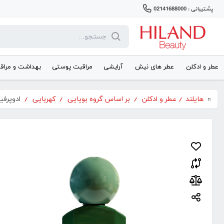
پشتیبانی : 02141688000
عطر و ادکلن
عطر های نیش
آرایشی
مراقبت پوستی
بهداشت و مراق
هایلند
/
عطر و ادکلن
/
بر اساس گروه بویایی
/
کهربایی
/
ادوپرفیوم 