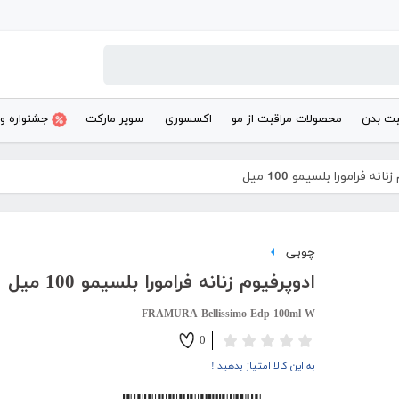
بت بدن
محصولات مراقبت از مو
اکسسوری
سوپر مارکت
جشنواره و
انه فرامورا بلسیمو 100 میل
چوبی
ادوپرفیوم زنانه فرامورا بلسیمو 100 میل
FRAMURA Bellissimo Edp 100ml W
0
به این کالا امتیاز بدهید !