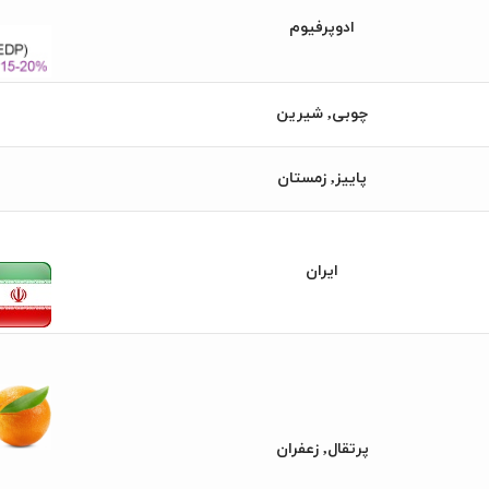
ادوپرفیوم
چوبی, شیرین
پاییز, زمستان
ایران
پرتقال, زعفران