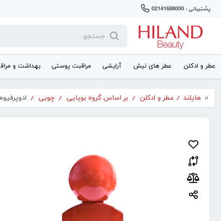
پشتیبانی : 02141688000
عطر و ادکلن
عطر های نیش
آرایشی
مراقبت پوستی
بهداشت و مراق
هایلند
/
عطر و ادکلن
/
بر اساس گروه بویایی
/
چوبی
/
ادوپرفیوم زن