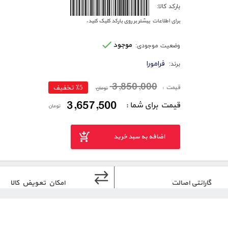
6260005175392
بارکد کالا:
برای اطلاعات بیشتر بر روی بارکد کلیک کنید.
موجود
وضعیت موجودی:
فرامورا
برند:
3,850,000
قیمت :
٪5 تخفیف
تومان
3,657,500
قیمت برای شما :
تومان
اضافه به سبد خرید
گارانتی اصالت
امکان تعویض کالا