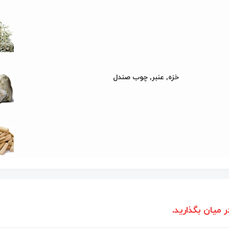
خزه, عنبر, چوب صندل
ر میان بگذارید.