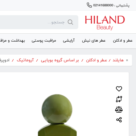
پشتیبانی : 02141688000
عطر و ادکلن
عطر های نیش
آرایشی
مراقبت پوستی
بهداشت و مراق
هایلند
/
عطر و ادکلن
/
بر اساس گروه بویایی
/
آروماتیک
/
ادوپرفی