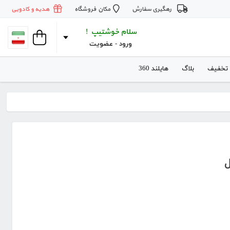
رهگیری سفارش
مکان فروشگاه
هدیه و کادویی
سلام خوشتیپ !
ورود
 - 
عضویت
 تخفیف
بلاگ
هایلند 360