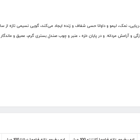
دریایی، نمک، لیمو و داوانا حسی شفاف و زنده ایجاد می‌کند، گویی نسیمی تازه از ساح
زگی و آرامش مردانه. و در پایان خزه ، عنبر و چوب صندل بستری گرم، عمیق و ماند
ادو پرفیوم زنانه فرامورا کانتنتو 100 میل
ادو پرفیوم زنانه فرامورا دیلانا 100 میل