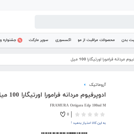
بت بدن
محصولات مراقبت از مو
اکسسوری
سوپر مارکت
جشنواره و
وم مردانه فرامورا اورتیگارا 100 میل
آروماتیک
ادوپرفیوم مردانه فرامورا اورتیگارا 100 میل
FRAMURA Ortigara Edp 100ml M
0
به این کالا امتیاز بدهید !