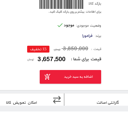
6260005175316
بارکد کالا:
برای اطلاعات بیشتر بر روی بارکد کلیک کنید.
موجود
وضعیت موجودی:
فرامورا
برند:
3,850,000
قیمت :
٪5 تخفیف
تومان
3,657,500
قیمت برای شما :
تومان
اضافه به سبد خرید
گارانتی اصالت
امکان تعویض کالا